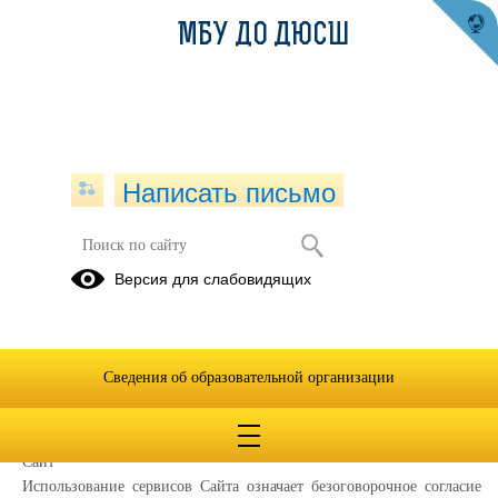
МБУ ДО ДЮСШ
Написать письмо
Политика конфиденциальности
Версия для слабовидящих
Настоящая Политика конфиденциальности (далее – Политика
конфиденциальности) персональных данных Муниципальное
бюджетное учреждение дополнительного образования «Детско-
Сведения об образовательной организации
юношеская спортивная школа» Новодеревеньковского района,
(далее – Администрация Сайта) применяется при использовании в
сети Интернет по адресу:
https://khomutovo.orelschool.ru/
, далее
Сайт
Использование сервисов Сайта означает безоговорочное согласие